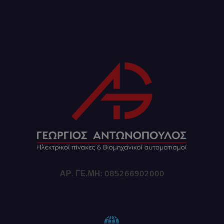
ΑΡ. ΓΕ.ΜΗ: 085266902000