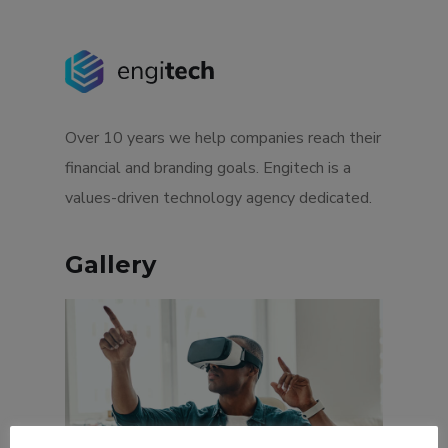
Over 10 years we help companies reach their
financial and branding goals. Engitech is a
values-driven technology agency dedicated.
Gallery