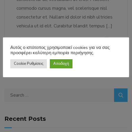
commodo cursus magna, vel scelerisque nisl
consectetur et. Nullam id dolor id nibh ultricies
vehicula ut id elit. Curabitur blandit tempus […]
LEARN MORE
51
Αυτός ο ιστότοπος χρησιμοποιεί cookies για να σας
προσφέρει καλύτερη εμπειρία περιήγησης.
Cookie Ρυθμίσεις
Αποδοχή
Search
for:
Recent Posts