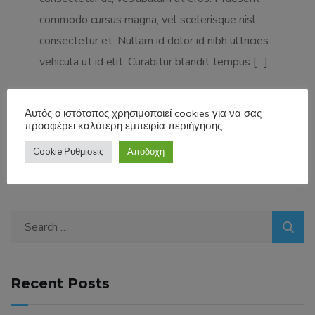
commodo cursus magna, vel scelerisque nisl
consectetur et. Nullam id dolor id nibh ultricies
vehicula ut id elit. Curabitur blandit tempus […]
LEARN MORE
51
Αυτός ο ιστότοπος χρησιμοποιεί cookies για να σας
προσφέρει καλύτερη εμπειρία περιήγησης.
Cookie Ρυθμίσεις
Αποδοχή
Search
for:
Recent Posts